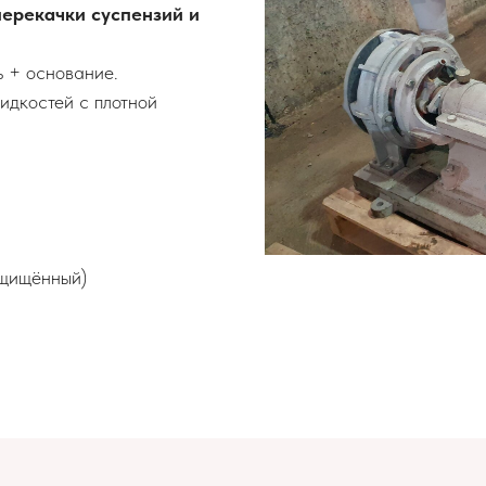
перекачки суспензий и
ь + основание.
идкостей с плотной
ащищённый)