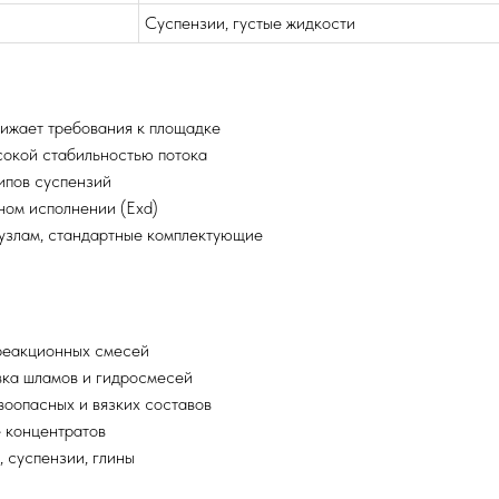
Суспензии, густые жидкости
нижает требования к площадке
сокой стабильностью потока
ипов суспензий
ном исполнении (Exd)
 узлам, стандартные комплектующие
реакционных смесей
ка шламов и гидросмесей
воопасных и вязких составов
 концентратов
 суспензии, глины