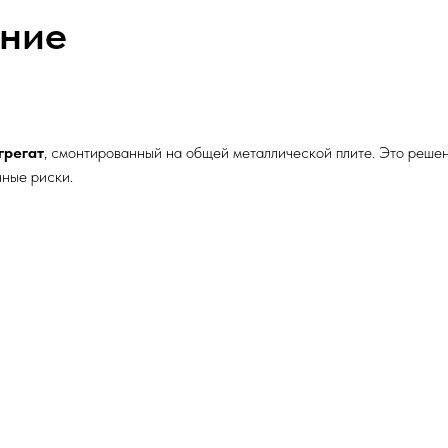
ание
грегат
, смонтированный на общей металлической плите. Это реше
нные риски.