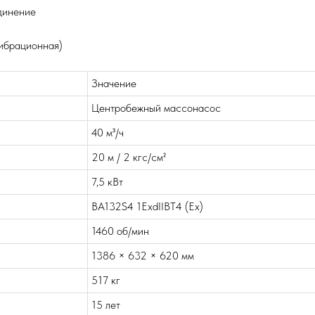
единение
вибрационная)
Значение
Центробежный массонасос
40 м³/ч
20 м / 2 кгс/см²
7,5 кВт
ВА132S4 1ExdIIBT4 (Ex)
1460 об/мин
1386 × 632 × 620 мм
517 кг
15 лет