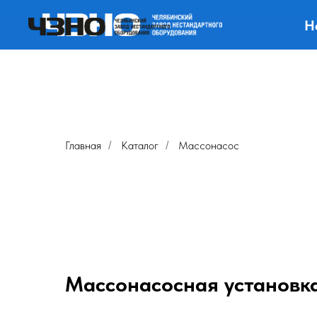
Н
Для
Главная
Каталог
Массонасос
/
/
Массонасосная установка