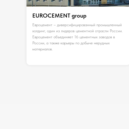
EUROCEMENT group
Евроцемент – диверсифицированный промышленный
холдинг, один из лидеров цементной отрасли России.
Евроцемент объединяет 16 цементных заводов в
России, а также карьеры по добыче нерудных
материалов.