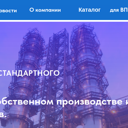
для В
О компании
Каталог
овости
О компании
Каталог
Ново
 ВПК
СТАНДАРТНОГО
обственном производстве 
в.