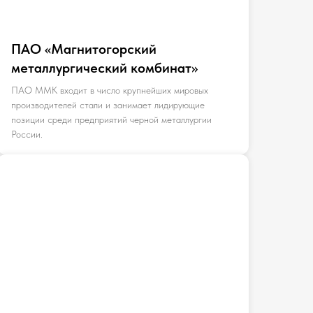
ПАО «Магнитогорский
металлургический комбинат»
ПАО ММК входит в число крупнейших мировых
производителей стали и занимает лидирующие
позиции среди предприятий черной металлургии
России.