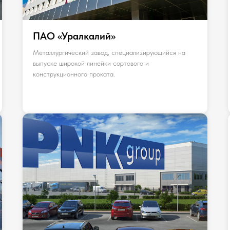
ПАО «Уралкалий»
Металлургический завод, специализирующийся на
выпуске широкой линейки сортового и
конструкционного проката.