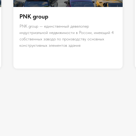
PNK group
PNK group — единственный девелопер
индустриальной недвижимости в России, имеющий 4
собственных завода по производству основных
конструктивных элементов здания