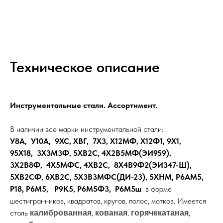
Техническое описание
Инструментальные стали. Ассортимент.
В наличии все марки инструментальной стали:
У8А, У10А, 9ХС, ХВГ, 7Х3, Х12МФ, Х12Ф1, 9Х1,
95Х18, 3Х3М3Ф, 5ХВ2С, 4Х2В5МФ(ЭИ959),
3Х2В8Ф, 4Х5МФС, 4ХВ2С, 8Х4В9Ф2(ЭИ347-Ш),
5ХВ2СФ, 6ХВ2С, 5Х3В3МФС(ДИ-23), 5ХНМ, Р6АМ5,
Р18, Р6М5, Р9К5, Р6М5Ф3, Р6М5ш
в форме
шестигранников, квадратов, кругов, полос, мотков. Имеется
сталь
,
,
,
калиброванная
кованая
горячекатаная