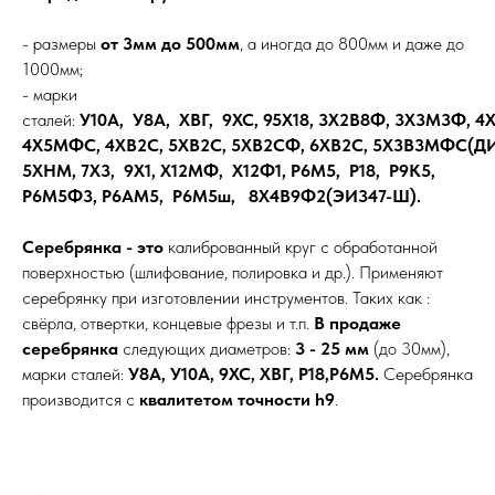
- размеры
от 3мм до 500мм
, а иногда до 800мм и даже до
1000мм;
- марки
сталей:
У10А, У8А, ХВГ, 9ХС, 95Х18, 3Х2В8Ф, 3Х3М3Ф, 
4Х5МФС, 4ХВ2С, 5ХВ2С, 5ХВ2СФ, 6ХВ2С, 5Х3В3МФС(ДИ
5ХНМ, 7Х3, 9Х1, Х12МФ, Х12Ф1, Р6М5, Р18, Р9К5,
Р6М5Ф3, Р6АМ5, Р6М5ш, 8Х4В9Ф2(ЭИ347-Ш).
Серебрянка - это
калиброванный круг с обработанной
поверхностью (шлифование, полировка и др.). Применяют
серебрянку при изготовлении инструментов. Таких как :
свёрла, отвертки, концевые фрезы и т.п.
В продаже
серебрянка
следующих диаметров:
3 - 25 мм
(до 30мм),
марки сталей:
У8А, У10А, 9ХС, ХВГ, Р18,Р6М5.
Серебрянка
производится с
квалитетом точности h9
.